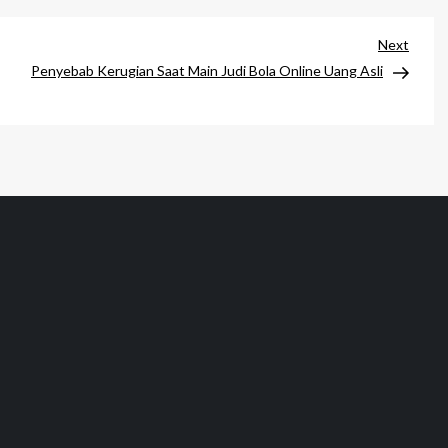
Next
Next
Post
Penyebab Kerugian Saat Main Judi Bola Online Uang Asli