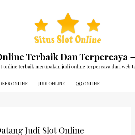
 Online Terbaik Dan Terpercaya 
ot online terbaik merupakan judi online terpercaya dari web 
OKER ONLINE
JUDI ONLINE
QQ ONLINE
tang Judi Slot Online