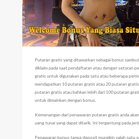
Putaran gratis yang ditawarkan sebagai bonus sambuta
diklaim pada saat pendaftaran atau dengan setoran p
gratis untuk digunakan pada satu atau beberapa permain
mendapatkan 10 putaran gratis atau 20 putaran gratis.
putaran gratis atau bahkan lebih dari 100 putaran gra
untuk dimainkan dengan bonus.
Kemenangan dari penawaran putaran gratis anda akan
uang tunai yang dapat ditarik. Ini tergantung pada jen
Penawaran bonus tanpa deposit mungkin salah satu yang