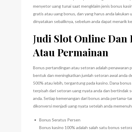
menyetor uang tunai saat mengklaim jenis bonus kasino 
gratis atau uang bonus, dan yang harus anda lakukan 
dinyatakan sebaliknya, sebelum anda dapat menarik 
J
udi Slot Online Dan
Atau Permainan
Bonus pertandingan atau setoran adalah penawaran pal
bentuk dan meningkatkan jumlah setoran awal anda de
500% atau lebih, tergantung pada kasino. Dana bonus
terpisah dari setoran uang nyata anda dan bertindak
anda. Setiap kemenangan dari bonus anda pertama-ta
dikonversi menjadi uang nyata setelah anda memenuh
Bonus Seratus Persen
Bonus kasino 100% adalah salah satu bonus setora