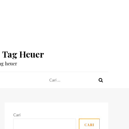
– Tag Heuer
tag heuer
Cari
untuk:
Cari
CARI