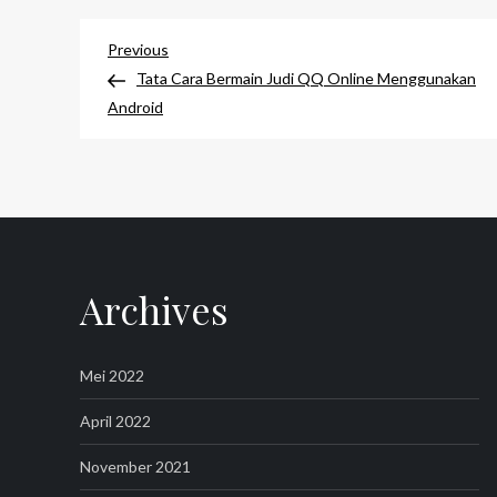
Navigasi
Previous
Previous
Post
Tata Cara Bermain Judi QQ Online Menggunakan
pos
Android
Archives
Mei 2022
April 2022
November 2021